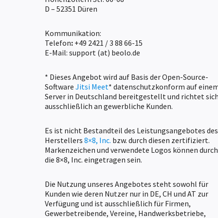
D – 52351 Düren
Kommunikation:
Telefon
:
+49 2421 / 3 88 66-15
E-Mail: support (at) beolo.de
* Dieses Angebot wird auf Basis der Open-Source-
Software
Jitsi Meet
* datenschutzkonform auf eine
Server in Deutschland bereitgestellt und richtet sic
ausschließlich an gewerbliche Kunden.
Es ist nicht Bestandteil des Leistungsangebotes des
Herstellers
8×8, Inc.
bzw. durch diesen zertifiziert.
Markenzeichen und verwendete Logos können durch
die 8×8, Inc. eingetragen sein.
Die Nutzung unseres Angebotes steht sowohl für
Kunden wie deren Nutzer nur in DE, CH und AT zur
Verfügung und ist ausschließlich für Firmen,
Gewerbetreibende, Vereine, Handwerksbetriebe,