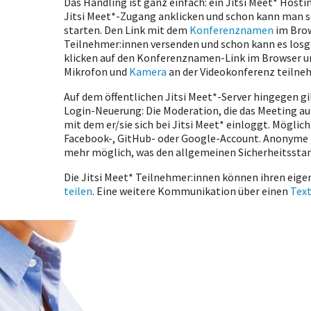
Das Handling ist ganz einfach: ein Jitsi Meet* Host
Jitsi Meet*-Zugang anklicken und schon kann man 
starten. Den Link mit dem
Konferenznamen
im Brow
Teilnehmer:innen versenden und schon kann es losg
klicken auf den Konferenznamen-Link im Browser 
Mikrofon und
Kamera
an der Videokonferenz teilne
Auf dem öffentlichen Jitsi Meet*-Server hingegen gi
Login-Neuerung: Die Moderation, die das Meeting au
mit dem er/sie sich bei Jitsi Meet* einloggt. Möglich
Facebook-, GitHub- oder Google-Account. Anonyme M
mehr möglich, was den allgemeinen Sicherheitsstand
Die Jitsi Meet* Teilnehmer:innen können ihren eig
teilen
. Eine weitere Kommunikation über einen
Tex