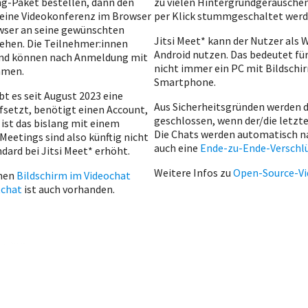
ing-Paket bestellen, dann den
zu vielen Hintergrundgeräuschen
seine Videokonferenz im Browser
per Klick stummgeschaltet we
ser an seine gewünschten
Jitsi Meet* kann der Nutzer als
ehen. Die Teilnehmer:innen
Android nutzen. Das bedeutet für
und können nach Anmeldung mit
nicht immer ein PC mit Bildschir
hmen.
Smartphone.
bt es seit August 2023 eine
Aus Sicherheitsgründen werden 
fsetzt, benötigt einen Account,
geschlossen, wenn der/die letzte
 ist das bislang mit einem
Die Chats werden automatisch n
eetings sind also künftig nicht
auch eine
Ende-zu-Ende-Verschl
ard bei Jitsi Meet* erhöht.
Weitere Infos zu
Open-Source-V
enen
Bildschirm im Videochat
tchat
ist auch vorhanden.