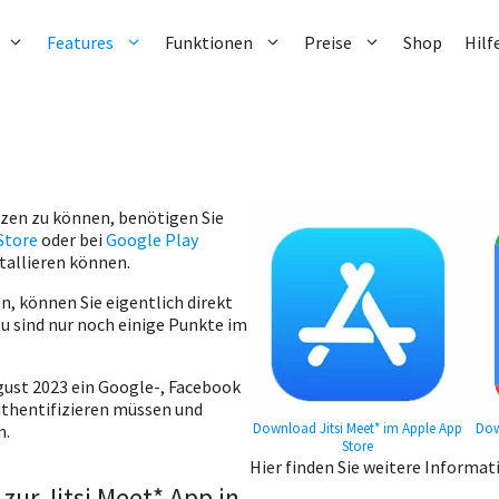
Features
Funktionen
Preise
Shop
Hilf
tzen zu können, benötigen Sie
Store
oder bei
Google Play
tallieren können.
, können Sie eigentlich direkt
u sind nur noch einige Punkte im
gust 2023 ein Google-, Facebook
authentifizieren müssen und
Download Jitsi Meet* im Apple App
Dow
n.
Store
Hier finden Sie weitere Informa
zur Jitsi Meet* App in