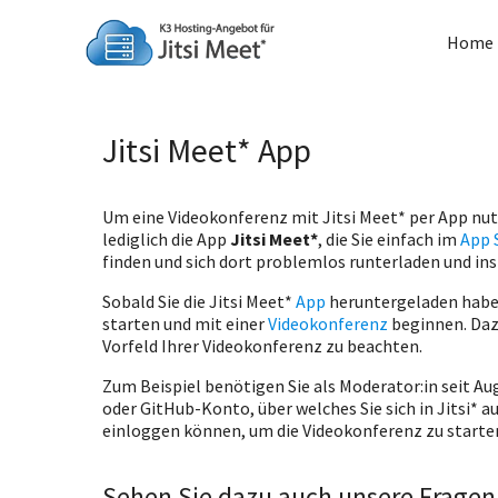
Zum
Inhalt
Home
springen
Jitsi Meet* App
Um eine Videokonferenz mit Jitsi Meet* per App nu
lediglich die App
Jitsi Meet*
, die Sie einfach im
App 
finden und sich dort problemlos runterladen und ins
Sobald Sie die Jitsi Meet*
App
heruntergeladen haben
starten und mit einer
Videokonferenz
beginnen. Daz
Vorfeld Ihrer Videokonferenz zu beachten.
Zum Beispiel benötigen Sie als Moderator:in seit Au
oder GitHub-Konto, über welches Sie sich in Jitsi* 
einloggen können, um die Videokonferenz zu starte
Sehen Sie dazu auch unsere Fragen 